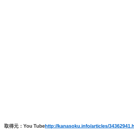
取得元：You Tube
http://kanasoku.info/articles/34362941.