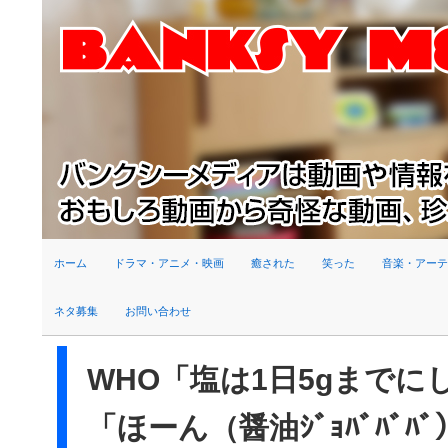
検索
ホーム
ドラマ・アニメ・映画
癒された
笑った
音楽・アーテ
ネタ募集
お問い合わせ
WHO「塩は1日5gまで
「ほーん（醤油ｼﾞｮﾊﾞﾊﾞﾊ