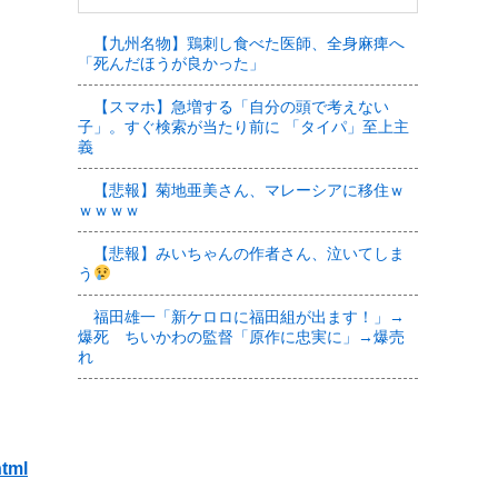
【九州名物】鶏刺し食べた医師、全身麻痺へ
「死んだほうが良かった」
【スマホ】急増する「自分の頭で考えない
子」。すぐ検索が当たり前に 「タイパ」至上主
義
【悲報】菊地亜美さん、マレーシアに移住ｗ
ｗｗｗｗ
【悲報】みいちゃんの作者さん、泣いてしま
う
福田雄一「新ケロロに福田組が出ます！」→
爆死 ちいかわの監督「原作に忠実に」→爆売
れ
html