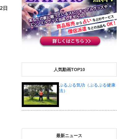
22日
人気動画TOP10
ぷるぷる気功（ぷるぷる健康
法）
最新ニュース