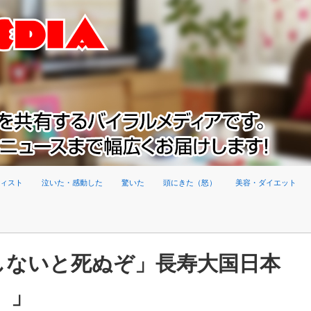
ィスト
泣いた・感動した
驚いた
頭にきた（怒）
美容・ダイエット
にしないと死ぬぞ」長寿大国日本
ﾞ）」