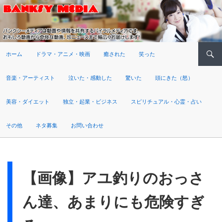
検索
ホーム
ドラマ・アニメ・映画
癒された
笑った
音楽・アーティスト
泣いた・感動した
驚いた
頭にきた（怒）
美容・ダイエット
独立・起業・ビジネス
スピリチュアル・心霊・占い
その他
ネタ募集
お問い合わせ
【画像】アユ釣りのおっさ
ん達、あまりにも危険すぎ