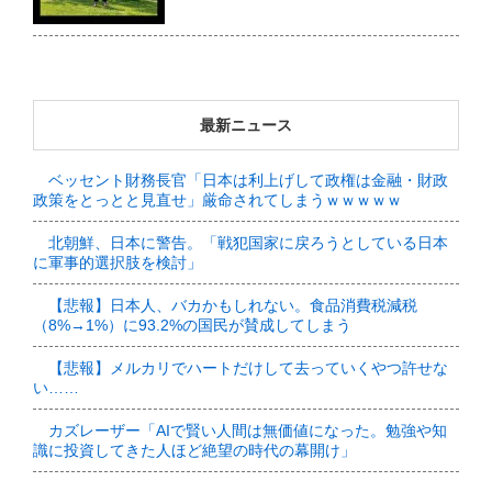
最新ニュース
ベッセント財務長官「日本は利上げして政権は金融・財政
政策をとっとと見直せ」厳命されてしまうｗｗｗｗｗ
北朝鮮、日本に警告。「戦犯国家に戻ろうとしている日本
に軍事的選択肢を検討」
【悲報】日本人、バカかもしれない。食品消費税減税
（8%→1%）に93.2%の国民が賛成してしまう
【悲報】メルカリでハートだけして去っていくやつ許せな
い……
カズレーザー「AIで賢い人間は無価値になった。勉強や知
識に投資してきた人ほど絶望の時代の幕開け」