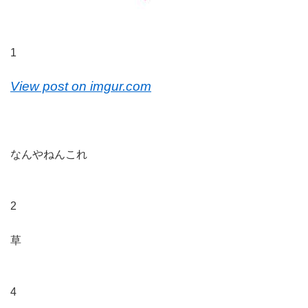
1
View post on imgur.com
なんやねんこれ
2
草
4