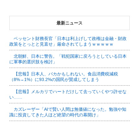
最新ニュース
ベッセント財務長官「日本は利上げして政権は金融・財政
政策をとっとと見直せ」厳命されてしまうｗｗｗｗｗ
北朝鮮、日本に警告。「戦犯国家に戻ろうとしている日本
に軍事的選択肢を検討」
【悲報】日本人、バカかもしれない。食品消費税減税
（8%→1%）に93.2%の国民が賛成してしまう
【悲報】メルカリでハートだけして去っていくやつ許せな
い……
カズレーザー「AIで賢い人間は無価値になった。勉強や知
識に投資してきた人ほど絶望の時代の幕開け」