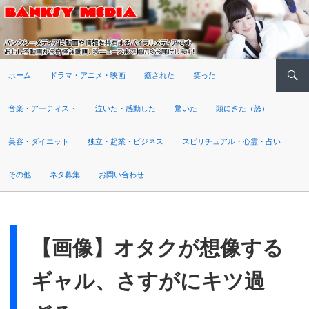
検索
ホーム
ドラマ・アニメ・映画
癒された
笑った
音楽・アーティスト
泣いた・感動した
驚いた
頭にきた（怒）
美容・ダイエット
独立・起業・ビジネス
スピリチュアル・心霊・占い
その他
ネタ募集
お問い合わせ
【画像】オタクが想像する
ギャル、さすがにキツ過