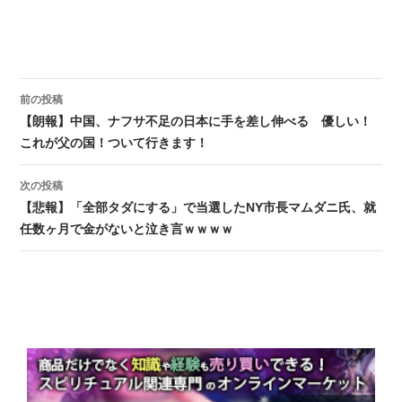
前の投稿
投稿ナビゲーション
【朗報】中国、ナフサ不足の日本に手を差し伸べる 優しい！
これが父の国！ついて行きます！
次の投稿
【悲報】「全部タダにする」で当選したNY市長マムダニ氏、就
任数ヶ月で金がないと泣き言ｗｗｗｗ