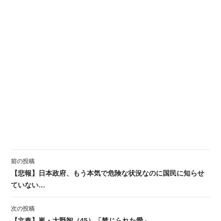
前の投稿
投稿ナビゲーション
【悲報】日本政府、もう本気で危険な状況なのに国民に知らせ
ていない…
次の投稿
【文春】嵐・大野智（45）「禁じられた愛」