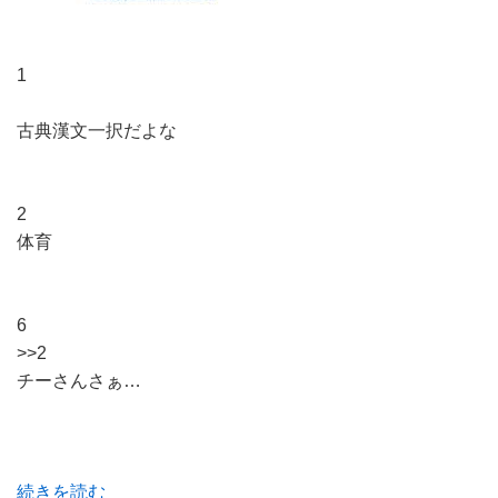
1
古典漢文一択だよな
2
体育
6
>>2
チーさんさぁ…
続きを読む