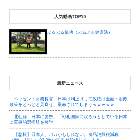
人気動画TOP10
ぷるぷる気功（ぷるぷる健康法）
最新ニュース
ベッセント財務長官「日本は利上げして政権は金融・財政
政策をとっとと見直せ」厳命されてしまうｗｗｗｗｗ
北朝鮮、日本に警告。「戦犯国家に戻ろうとしている日本
に軍事的選択肢を検討」
【悲報】日本人、バカかもしれない。食品消費税減税
（8%→1%）に93.2%の国民が賛成してしまう