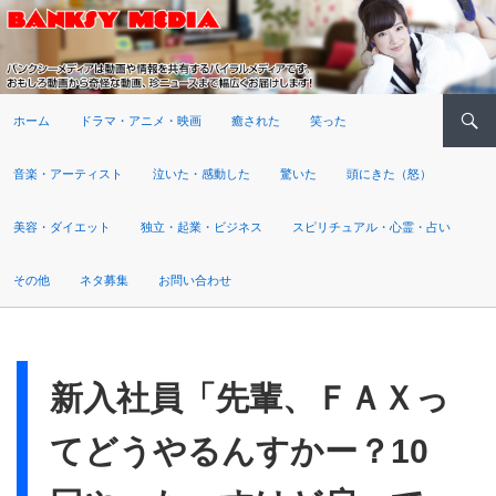
検索
ホーム
ドラマ・アニメ・映画
癒された
笑った
音楽・アーティスト
泣いた・感動した
驚いた
頭にきた（怒）
美容・ダイエット
独立・起業・ビジネス
スピリチュアル・心霊・占い
その他
ネタ募集
お問い合わせ
新入社員「先輩、ＦＡＸっ
てどうやるんすかー？10