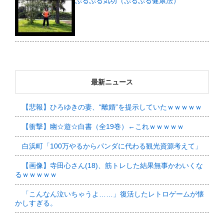
ぷるぷる気功（ぷるぷる健康法）
最新ニュース
【悲報】ひろゆきの妻、“離婚”を提示していたｗｗｗｗｗ
【衝撃】幽☆遊☆白書（全19巻）←これｗｗｗｗｗ
白浜町「100万やるからパンダに代わる観光資源考えて」
【画像】寺田心さん(18)、筋トレした結果無事かわいくな
るｗｗｗｗｗ
「こんなん泣いちゃうよ……」復活したレトロゲームが懐
かしすぎる。