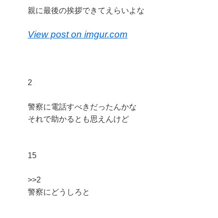
親に最後の挨拶できてえらいよな
View post on imgur.com
2
警察に電話すべきだったんかな
それで助かるとも思えんけど
15
>>2
警察にどうしろと