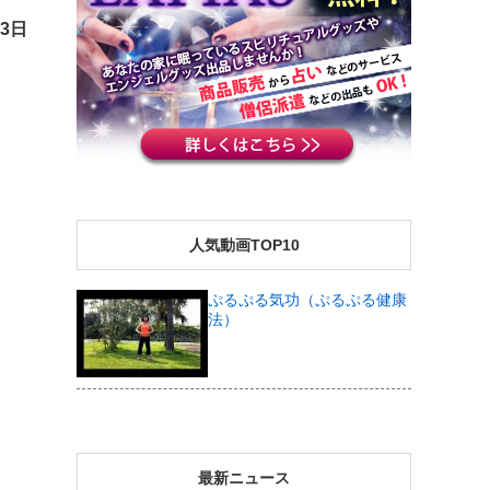
13日
人気動画TOP10
ぷるぷる気功（ぷるぷる健康
法）
最新ニュース