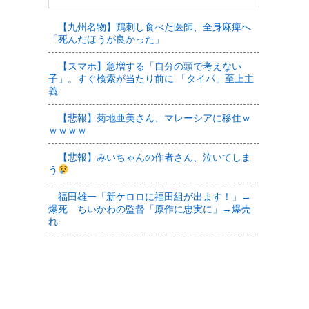
【九州名物】鶏刺し食べた医師、全身麻痺へ
「死んだほうが良かった」
【スマホ】急増する「自分の頭で考えない
子」。すぐ検索が当たり前に 「タイパ」至上主
義
【悲報】菊地亜美さん、マレーシアに移住ｗ
ｗｗｗｗ
【悲報】みいちゃんの作者さん、泣いてしま
う
福田雄一「新ケロロに福田組が出ます！」→
爆死 ちいかわの監督「原作に忠実に」→爆売
れ