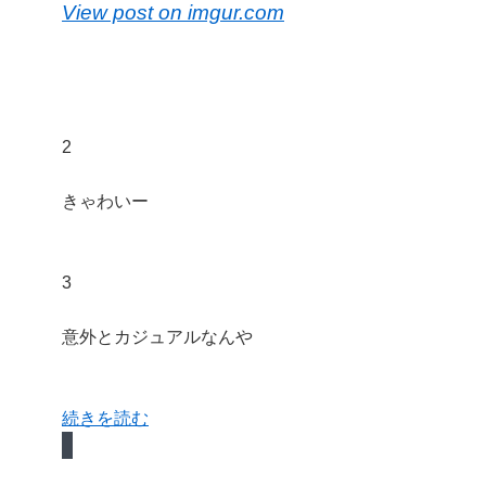
View post on imgur.com
2
きゃわいー
3
意外とカジュアルなんや
続きを読む