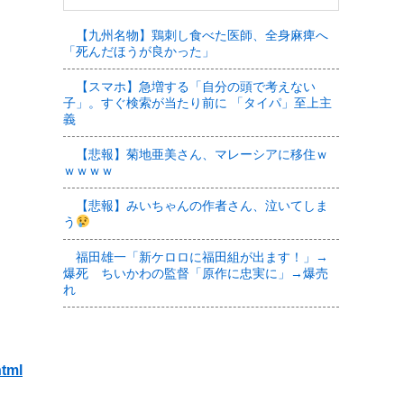
【九州名物】鶏刺し食べた医師、全身麻痺へ
「死んだほうが良かった」
【スマホ】急増する「自分の頭で考えない
子」。すぐ検索が当たり前に 「タイパ」至上主
義
【悲報】菊地亜美さん、マレーシアに移住ｗ
ｗｗｗｗ
【悲報】みいちゃんの作者さん、泣いてしま
う
福田雄一「新ケロロに福田組が出ます！」→
爆死 ちいかわの監督「原作に忠実に」→爆売
れ
html