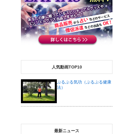
人気動画TOP10
ぷるぷる気功（ぷるぷる健康
法）
最新ニュース