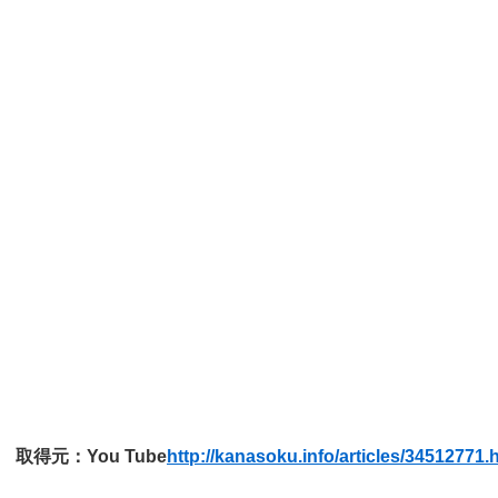
取得元：You Tube
http://kanasoku.info/articles/34512771.