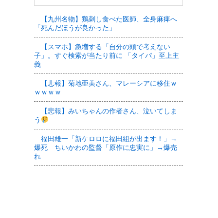
【九州名物】鶏刺し食べた医師、全身麻痺へ
「死んだほうが良かった」
【スマホ】急増する「自分の頭で考えない
子」。すぐ検索が当たり前に 「タイパ」至上主
義
【悲報】菊地亜美さん、マレーシアに移住ｗ
ｗｗｗｗ
【悲報】みいちゃんの作者さん、泣いてしま
う
福田雄一「新ケロロに福田組が出ます！」→
爆死 ちいかわの監督「原作に忠実に」→爆売
れ