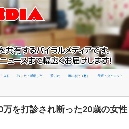
ィスト
泣いた・感動した
驚いた
頭にきた（怒）
美容・ダイエット
00万を打診され断った20歳の女性