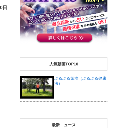
20日
人気動画TOP10
ぷるぷる気功（ぷるぷる健康
法）
最新ニュース