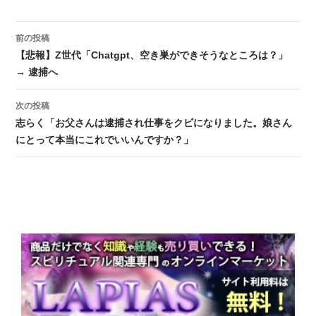
前の投稿
投稿ナビゲーション
【悲報】Z世代「Chatgpt、空き巣ができそうなところは？」
→ 逮捕へ
次の投稿
志らく「お父さんは逮捕され仕事をクビになりました。娘さん
にとって本当にこれでいいんですか？」