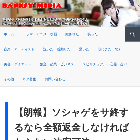
検索
ホーム
ドラマ・アニメ・映画
癒された
笑った
音楽・アーティスト
泣いた・感動した
驚いた
頭にきた（怒）
美容・ダイエット
独立・起業・ビジネス
スピリチュアル・心霊・占い
その他
ネタ募集
お問い合わせ
【朗報】ソシャゲをサ終す
るなら全額返金しなければ