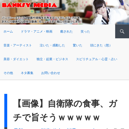
検索
ホーム
ドラマ・アニメ・映画
癒された
笑った
音楽・アーティスト
泣いた・感動した
驚いた
頭にきた（怒）
美容・ダイエット
独立・起業・ビジネス
スピリチュアル・心霊・占い
その他
ネタ募集
お問い合わせ
【画像】自衛隊の食事、ガ
チで旨そうｗｗｗｗｗ