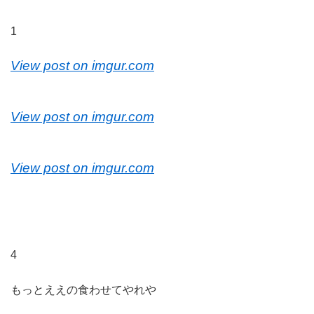
1
View post on imgur.com
View post on imgur.com
View post on imgur.com
4
もっとええの食わせてやれや