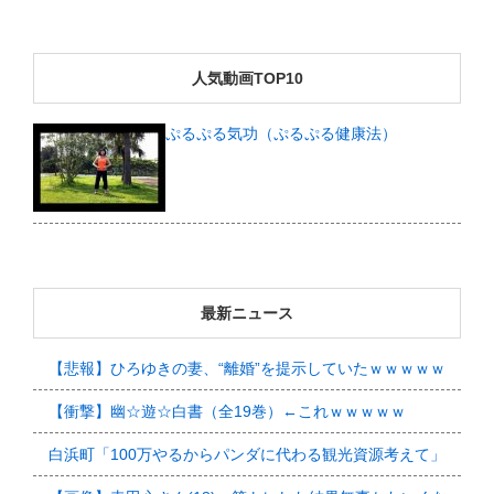
人気動画TOP10
ぷるぷる気功（ぷるぷる健康法）
最新ニュース
【悲報】ひろゆきの妻、“離婚”を提示していたｗｗｗｗｗ
【衝撃】幽☆遊☆白書（全19巻）←これｗｗｗｗｗ
白浜町「100万やるからパンダに代わる観光資源考えて」