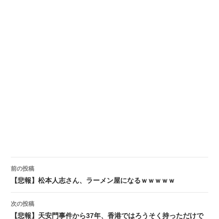
前の投稿
投稿ナビゲーション
【悲報】松本人志さん、ラーメン屋になるｗｗｗｗｗ
次の投稿
【悲報】天安門事件から37年、香港ではろうそく持っただけで