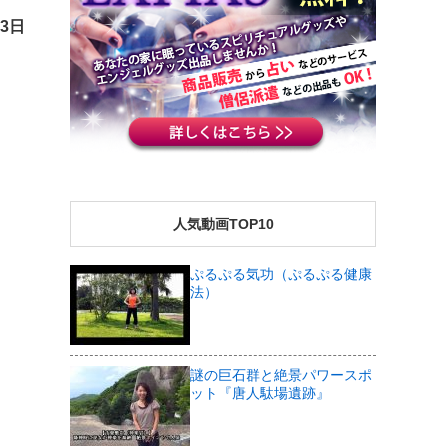
13日
人気動画TOP10
ぷるぷる気功（ぷるぷる健康
法）
謎の巨石群と絶景パワースポ
ット『唐人駄場遺跡』