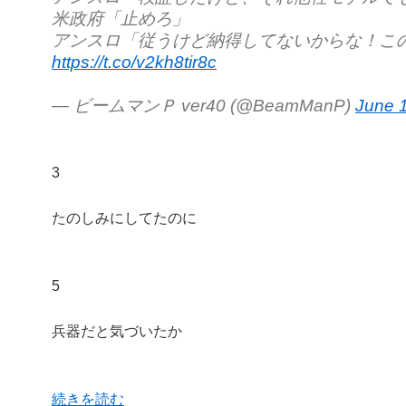
米政府「止めろ」
アンスロ「従うけど納得してないからな！こ
https://t.co/v2kh8tir8c
— ビームマンＰ ver40 (@BeamManP)
June 
3
たのしみにしてたのに
5
兵器だと気づいたか
続きを読む