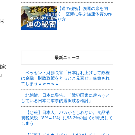
【運の秘密】強運の扉を開
く 空海に学ぶ強運体質の作
り方
は米
最新ニュース
国家
ベッセント財務長官「日本は利上げして政権
ク」
は金融・財政政策をとっとと見直せ」厳命され
てしまうｗｗｗｗｗ
北朝鮮、日本に警告。「戦犯国家に戻ろうと
している日本に軍事的選択肢を検討」
【悲報】日本人、バカかもしれない。食品消
費税減税（8%→1%）に93.2%の国民が賛成して
しまう