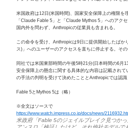
米国政府は12日(米国時間)、国家安全保障上の権限を理由
「Claude Fable 5」と「Claude Mythos
国内外を問わず、Anthropicの従業員も含まれる。
この命令を受け、Anthropicは9日に提供開始したばかりの
ス)」へのユーザーのアクセスを直ちに停止する。そ
同社では米国東部時間の午後5時21分(日本時間の6月
安全保障上の懸念に関する具体的な内容は記載されていな
の手法の判明を受けて決めたこととAnthropicでは認
Fable 5とMythos 5は（略）
※全文はソースで
https://www.watch.impress.co.jp/docs/news/2116932.ht
米政府「Fable 5のジェイルブレイク見つ
アンスロ「検証したけど、それ他社モデルで