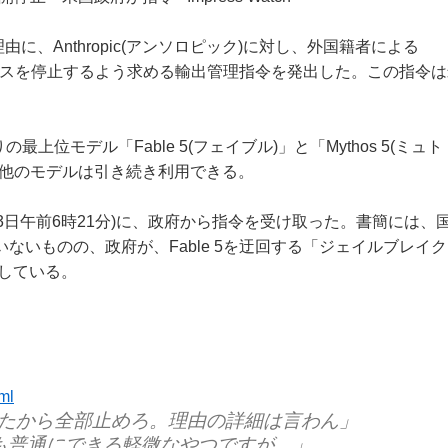
に、Anthropic(アンソロピック)に対し、外国籍者による
 5」へのアクセスを停止するよう求める輸出管理指令を発出した。この指令
最上位モデル「Fable 5(フェイブル)」と「Mythos 5(ミュト
の他のモデルは引き続き利用できる。
13日午前6時21分)に、政府から指令を受け取った。書簡には、
いものの、政府が、Fable 5を迂回する「ジェイルブレイ
識している。
ml
かったから全部止めろ。理由の詳細は言わん」
も普通にできる軽微なやつですが…」