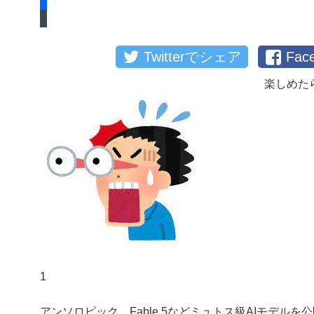
Twitterでシェア
Fa
楽しめた
1
アンソロピック、Fable 5などミュトス級AIモデルを公開停止