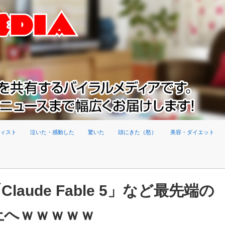
ィスト
泣いた・感動した
驚いた
頭にきた（怒）
美容・ダイエット
ude Fable 5」など最先端の
止へｗｗｗｗｗ