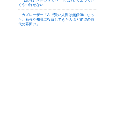
【悲報】メルカリでハートだけして去ってい
くやつ許せない……
カズレーザー「AIで賢い人間は無価値になっ
た。勉強や知識に投資してきた人ほど絶望の時
代の幕開け」