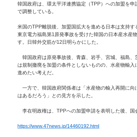
韓国政府は、環太平洋連携協定（TPP）への加盟を
で調整している。
米国のTPP離脱後、加盟国拡大を進める日本は支持
東京電力福島第1原発事故を受けた韓国の日本産水産
す。日韓外交筋が12日明らかにした。
韓国政府は原発事故後、青森、岩手、宮城、福島、茨
は規制撤廃を加盟の条件としないものの、水産物輸入
進めたい考えだ。
一方で、韓国政府関係者は「水産物の輸入再開に向
はあるだろう」との見方を示した。
李在明政権は、TPPへの加盟申請を表明した後、国
https://www.47news.jp/14460192.html