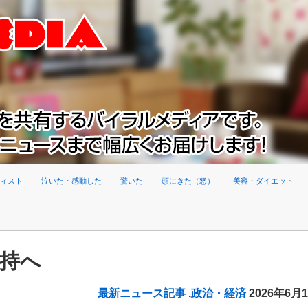
ィスト
泣いた・感動した
驚いた
頭にきた（怒）
美容・ダイエット
支持へ
最新ニュース記事
,
政治・経済
2026年6月