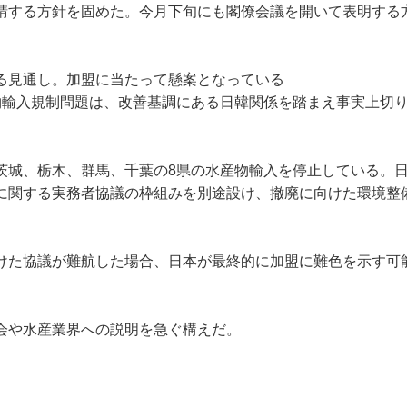
申請する方針を固めた。今月下旬にも閣僚会議を開いて表明する
する見通し。加盟に当たって懸案となっている
物輸入規制問題は、改善基調にある日韓関係を踏まえ事実上切
城、栃木、群馬、千葉の8県の水産物輸入を停止している。
に関する実務者協議の枠組みを別途設け、撤廃に向けた環境整
けた協議が難航した場合、日本が最終的に加盟に難色を示す可
会や水産業界への説明を急ぐ構えだ。