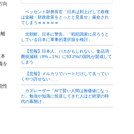
方向
ベッセント財務長官「日本は利上げして政権
は金融・財政政策をとっとと見直せ」厳命され
てしまうｗｗｗｗｗ
り離
北朝鮮、日本に警告。「戦犯国家に戻ろうと
している日本に軍事的選択肢を検討」
【悲報】日本人、バカかもしれない。食品消
日本
費税減税（8%→1%）に93.2%の国民が賛成して
しまう
備を
【悲報】メルカリでハートだけして去ってい
くやつ許せない……
能性
カズレーザー「AIで賢い人間は無価値になっ
た。勉強や知識に投資してきた人ほど絶望の時
代の幕開け」