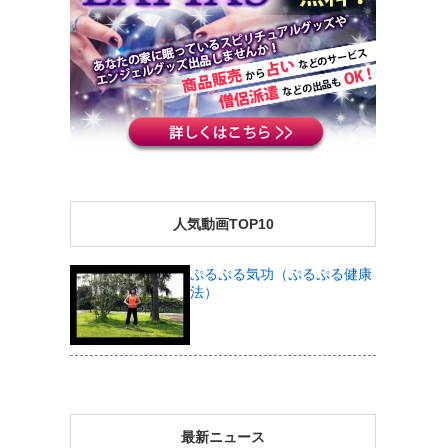
人気動画TOP10
ぷるぷる気功（ぷるぷる健康
法）
最新ニュース