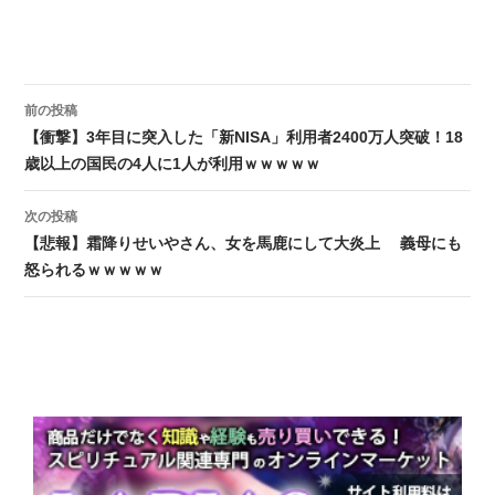
前の投稿
投稿ナビゲーション
【衝撃】3年目に突入した「新NISA」利用者2400万人突破！18
歳以上の国民の4人に1人が利用ｗｗｗｗｗ
次の投稿
【悲報】霜降りせいやさん、女を馬鹿にして大炎上 義母にも
怒られるｗｗｗｗｗ