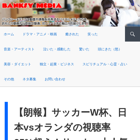
検索
ホーム
ドラマ・アニメ・映画
癒された
笑った
音楽・アーティスト
泣いた・感動した
驚いた
頭にきた（怒）
美容・ダイエット
独立・起業・ビジネス
スピリチュアル・心霊・占い
その他
ネタ募集
お問い合わせ
【朗報】サッカーW杯、日
本vsオランダの視聴率