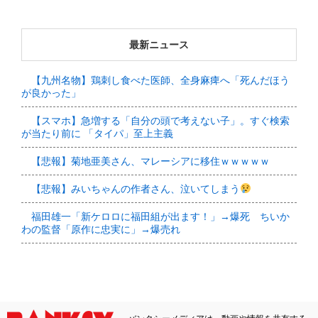
最新ニュース
【九州名物】鶏刺し食べた医師、全身麻痺へ「死んだほう
が良かった」
【スマホ】急増する「自分の頭で考えない子」。すぐ検索
が当たり前に 「タイパ」至上主義
【悲報】菊地亜美さん、マレーシアに移住ｗｗｗｗｗ
【悲報】みいちゃんの作者さん、泣いてしまう
福田雄一「新ケロロに福田組が出ます！」→爆死 ちいか
わの監督「原作に忠実に」→爆売れ