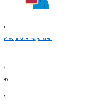
1
View post on imgur.com
2
すげー
3