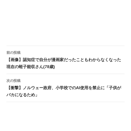
前の投稿
投稿ナビゲーション
【画像】認知症で自分が漫画家だったこともわからなくなった
現在の蛭子能収さん(78歳)
次の投稿
【衝撃】ノルウェー政府、小学校でのAI使用を禁止に「子供が
バカになるため」