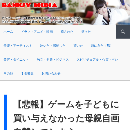
検索
ホーム
ドラマ・アニメ・映画
癒された
笑った
音楽・アーティスト
泣いた・感動した
驚いた
頭にきた（怒）
美容・ダイエット
独立・起業・ビジネス
スピリチュアル・心霊・占い
その他
ネタ募集
お問い合わせ
【悲報】ゲームを子どもに
買い与えなかった母親自画