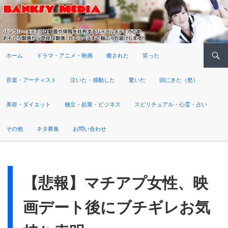
検索
ホーム
ドラマ・アニメ・映画
癒された
笑った
音楽・アーティスト
泣いた・感動した
驚いた
頭にきた（怒）
美容・ダイエット
独立・起業・ビジネス
スピリチュアル・心霊・占い
その他
ネタ募集
お問い合わせ
【悲報】マチアプ女性、映
画デート後にブチギレお気