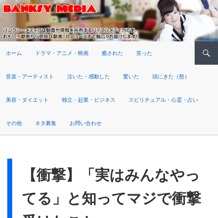
検索
ホーム
ドラマ・アニメ・映画
癒された
笑った
音楽・アーティスト
泣いた・感動した
驚いた
頭にきた（怒）
美容・ダイエット
独立・起業・ビジネス
スピリチュアル・心霊・占い
その他
ネタ募集
お問い合わせ
【衝撃】「実はみんなやっ
てる」と知ってマジで衝撃