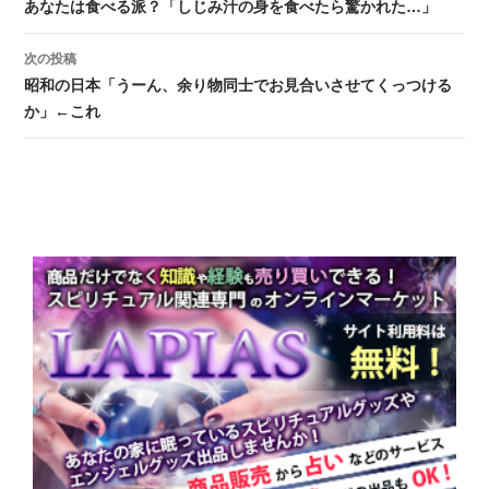
投稿ナビゲーション
あなたは食べる派？「しじみ汁の身を食べたら驚かれた…」
次の投稿
昭和の日本「うーん、余り物同士でお見合いさせてくっつける
か」←これ