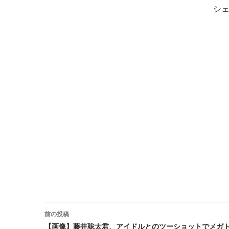
シ
前の投稿
【画像】藤井聡太君、アイドルとのツーショットでメガ