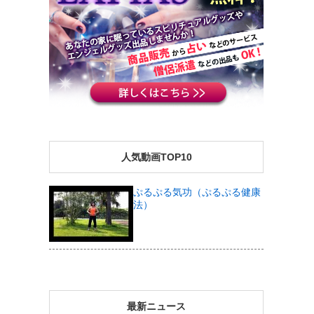
人気動画TOP10
ぷるぷる気功（ぷるぷる健康
法）
最新ニュース