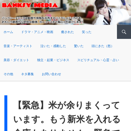
検索
ホーム
ドラマ・アニメ・映画
癒された
笑った
音楽・アーティスト
泣いた・感動した
驚いた
頭にきた（怒）
美容・ダイエット
独立・起業・ビジネス
スピリチュアル・心霊・占い
その他
ネタ募集
お問い合わせ
【緊急】米が余りまくって
います。もう新米を入れる