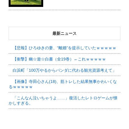
最新ニュース
【悲報】ひろゆきの妻、“離婚”を提示していたｗｗｗｗｗ
【衝撃】幽☆遊☆白書（全19巻）←これｗｗｗｗｗ
白浜町「100万やるからパンダに代わる観光資源考えて」
【画像】寺田心さん(18)、筋トレした結果無事かわいくな
るｗｗｗｗｗ
「こんなん泣いちゃうよ……」復活したレトロゲームが懐
かしすぎる。