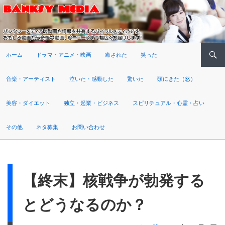
検索
ホーム
ドラマ・アニメ・映画
癒された
笑った
音楽・アーティスト
泣いた・感動した
驚いた
頭にきた（怒）
美容・ダイエット
独立・起業・ビジネス
スピリチュアル・心霊・占い
その他
ネタ募集
お問い合わせ
【終末】核戦争が勃発する
とどうなるのか？