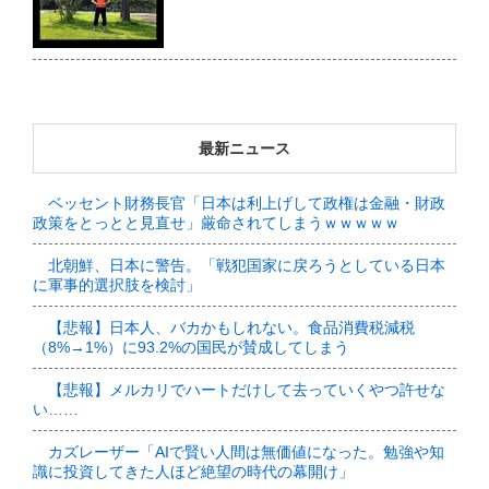
最新ニュース
ベッセント財務長官「日本は利上げして政権は金融・財政
政策をとっとと見直せ」厳命されてしまうｗｗｗｗｗ
北朝鮮、日本に警告。「戦犯国家に戻ろうとしている日本
に軍事的選択肢を検討」
【悲報】日本人、バカかもしれない。食品消費税減税
（8%→1%）に93.2%の国民が賛成してしまう
【悲報】メルカリでハートだけして去っていくやつ許せな
い……
カズレーザー「AIで賢い人間は無価値になった。勉強や知
識に投資してきた人ほど絶望の時代の幕開け」