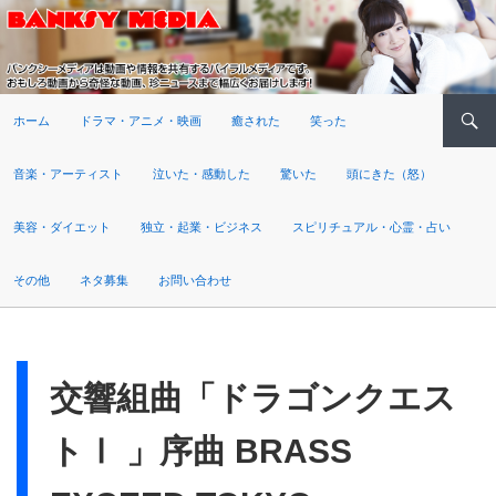
検索
ホーム
ドラマ・アニメ・映画
癒された
笑った
音楽・アーティスト
泣いた・感動した
驚いた
頭にきた（怒）
美容・ダイエット
独立・起業・ビジネス
スピリチュアル・心霊・占い
その他
ネタ募集
お問い合わせ
交響組曲「ドラゴンクエス
トⅠ 」序曲 BRASS