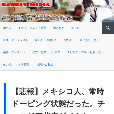
検索
ホーム
ドラマ・アニメ・映画
癒された
笑った
音楽・アーティスト
泣いた・感動した
驚いた
頭にきた（怒）
美容・ダイエット
独立・起業・ビジネス
スピリチュアル・心霊・占い
その他
ネタ募集
お問い合わせ
【悲報】メキシコ人、常時
ドーピング状態だった。チ