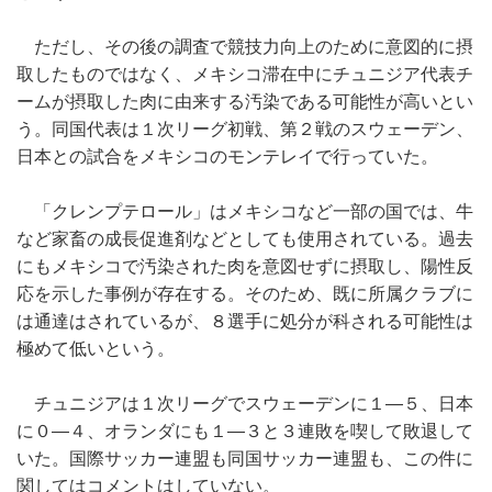
ただし、その後の調査で競技力向上のために意図的に摂
取したものではなく、メキシコ滞在中にチュニジア代表チ
ームが摂取した肉に由来する汚染である可能性が高いとい
う。同国代表は１次リーグ初戦、第２戦のスウェーデン、
日本との試合をメキシコのモンテレイで行っていた。
「クレンプテロール」はメキシコなど一部の国では、牛
など家畜の成長促進剤などとしても使用されている。過去
にもメキシコで汚染された肉を意図せずに摂取し、陽性反
応を示した事例が存在する。そのため、既に所属クラブに
は通達はされているが、８選手に処分が科される可能性は
極めて低いという。
チュニジアは１次リーグでスウェーデンに１―５、日本
に０―４、オランダにも１―３と３連敗を喫して敗退して
いた。国際サッカー連盟も同国サッカー連盟も、この件に
関してはコメントはしていない。